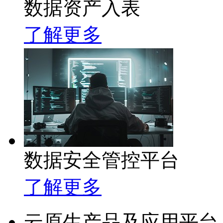
数据资产入表
了解更多
数据安全管控平台
了解更多
云原生产品及应用平台