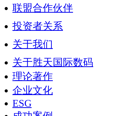
联盟合作伙伴
投资者关系
关于我们
关于胜天国际数码
理论著作
企业文化
ESG
成功案例