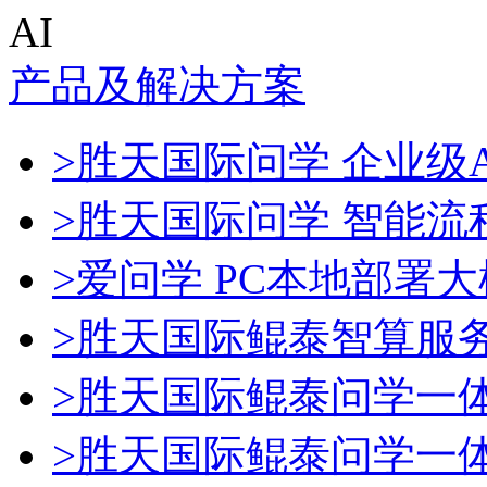
AI
产品及解决方案
>胜天国际问学 企业级A
>胜天国际问学 智能流
>爱问学 PC本地部署
>胜天国际鲲泰智算服
>胜天国际鲲泰问学一
>胜天国际鲲泰问学一体机