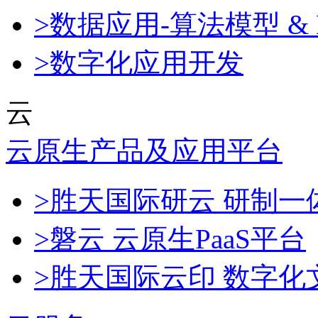
>数据应用-算法模型 & 
>数字化应用开发
云
云原生产品及应用平台
>胜天国际研云 研制
>磐云 云原生PaaS平台
>胜天国际云印 数字化