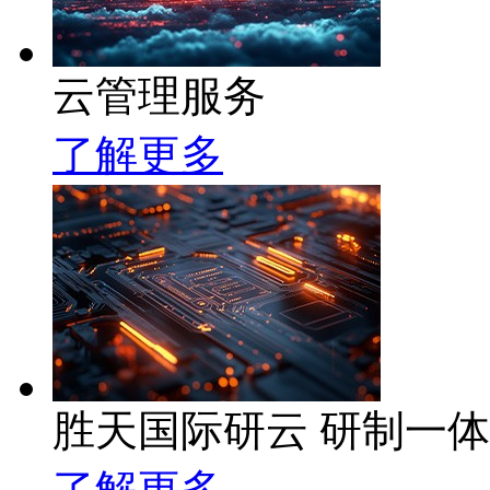
云管理服务
了解更多
胜天国际研云 研制一
了解更多