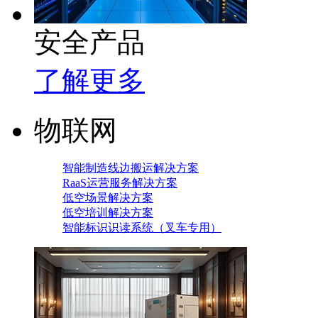
安全产品
了解更多
物联网
智能制造线边搬运解决方案
RaaS运营服务解决方案
低空场景解决方案
低空培训解决方案
智能标识识读系统（叉车专用）